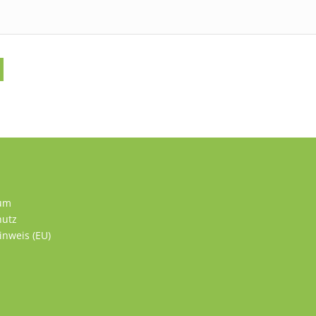
um
hutz
inweis (EU)