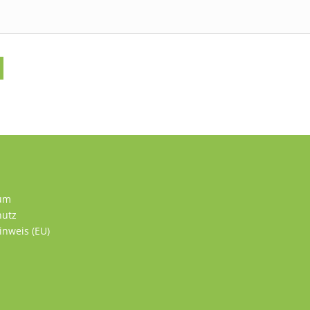
um
hutz
inweis (EU)