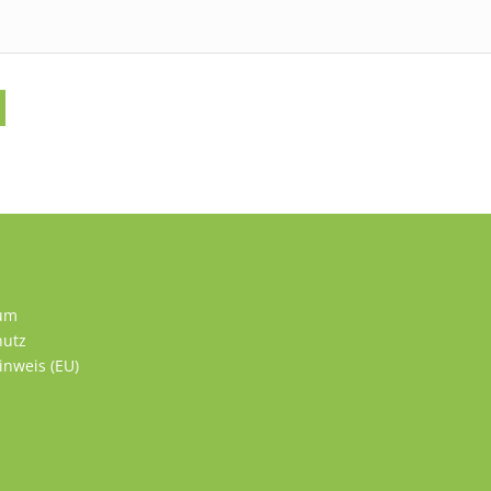
um
hutz
inweis (EU)