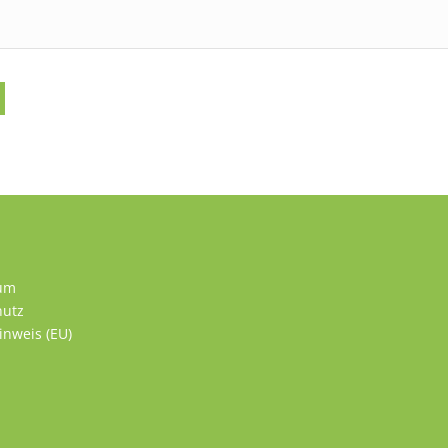
um
hutz
inweis (EU)