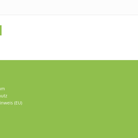
um
hutz
inweis (EU)